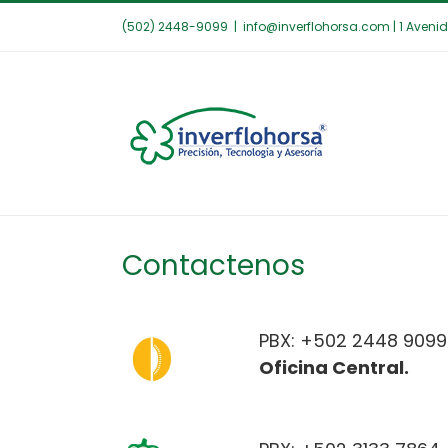
Saltar
(502) 2448-9099
|
info@inverflohorsa.com | 1 Aveni
al
contenido
Contactenos
PBX: +502 2448 9099
Oficina Central.